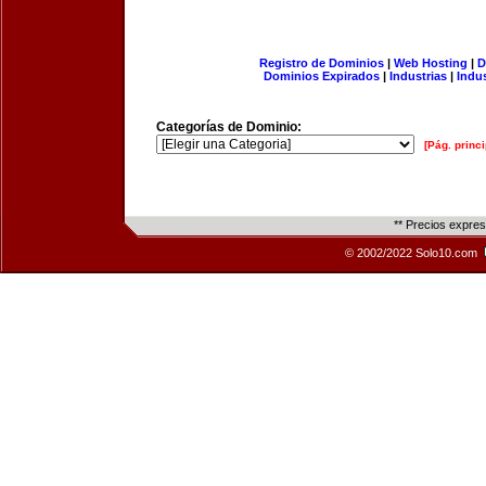
Registro de Dominios
|
Web Hosting
|
D
Dominios Expirados
|
Industrias
|
Indu
Categorías de Dominio:
[Pág. princi
** Precios expre
© 2002/2022 Solo10.com