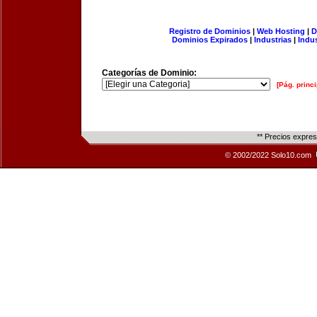
Registro de Dominios
|
Web Hosting
|
D
Dominios Expirados
|
Industrias
|
Indu
Categorías de Dominio:
[Pág. princi
** Precios expre
© 2002/2022 Solo10.com